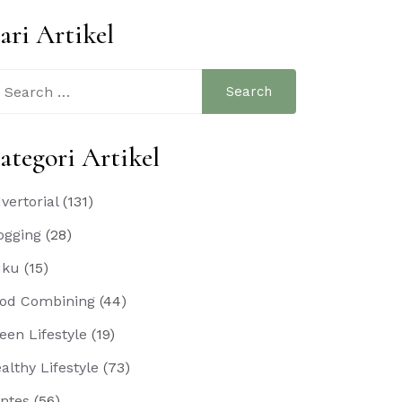
ari Artikel
arch
:
ategori Artikel
vertorial
(131)
ogging
(28)
uku
(15)
od Combining
(44)
een Lifestyle
(19)
althy Lifestyle
(73)
ntes
(56)