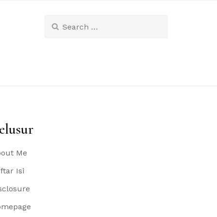
Search
for:
elusur
out Me
ftar Isi
sclosure
omepage