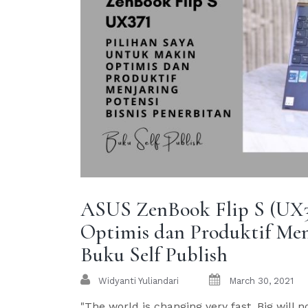
ASUS ZenBook Flip S (UX3
Optimis dan Produktif Menj
Buku Self Publish
Widyanti Yuliandari
March 30, 2021
"The world is changing very fast. Big will n