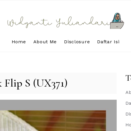
Home
About Me
Disclosure
Daftar Isi
T
 Flip S (UX371)
Ab
Da
Di
H