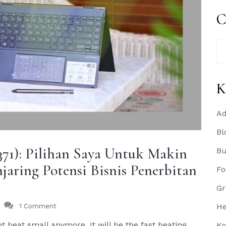
C
Se
for
K
Ad
Bl
71): Pilihan Saya Untuk Makin
B
aring Potensi Bisnis Penerbitan
Fo
Gr
He
1 Comment
ot beat small anymore. It will be the fast beating
Ko