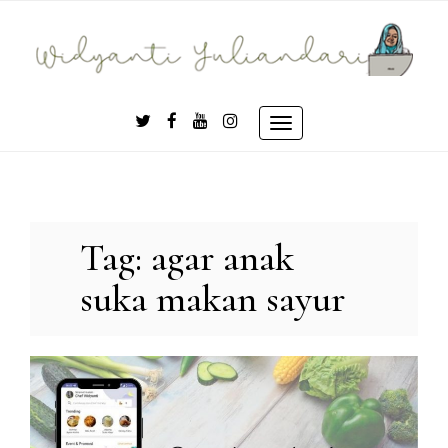
Skip
to
content
Toggle
navigation
Tag:
agar anak
suka makan sayur