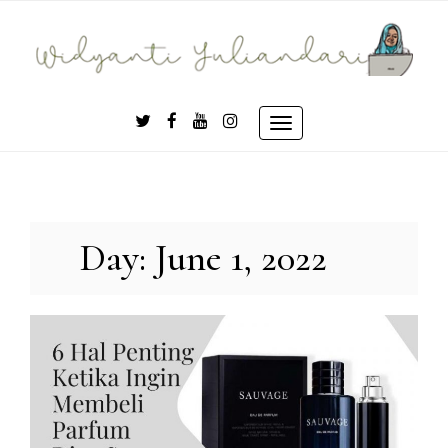
Skip
to
content
Toggle
navigation
Day:
June 1, 2022