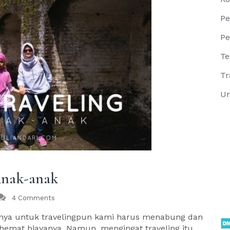
Pe
Pe
Te
Tr
Un
Anak-anak
4 Comments
nya untuk travelingpun kami harus menabung dan
hemat biayanya. Namun, mengingat traveling itu