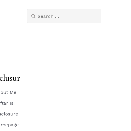
Search
for:
elusur
out Me
ftar Isi
sclosure
omepage