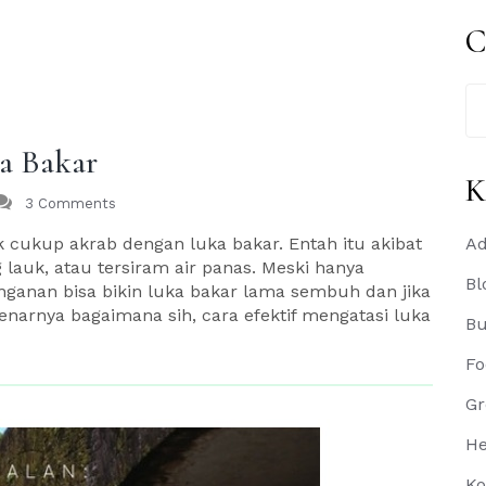
C
Se
for
ka Bakar
K
3 Comments
k cukup akrab dengan luka bakar. Entah itu akibat
Ad
lauk, atau tersiram air panas. Meski hanya
Bl
anganan bisa bikin luka bakar lama sembuh dan jika
arnya bagaimana sih, cara efektif mengatasi luka
B
Fo
Gr
He
Ko