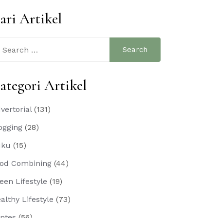
ari Artikel
arch
:
ategori Artikel
vertorial
(131)
ogging
(28)
uku
(15)
od Combining
(44)
een Lifestyle
(19)
althy Lifestyle
(73)
ntes
(56)