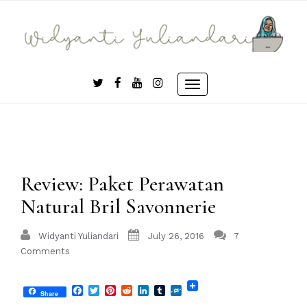
Skip
to
content
Toggle
navigation
Review: Paket Perawatan
Natural Bril Savonnerie
Widyanti Yuliandari
July 26, 2016
7
Comments
Facebook
Twitter
Pinterest
Reddit
LinkedIn
Tumblr
Folkd
Share