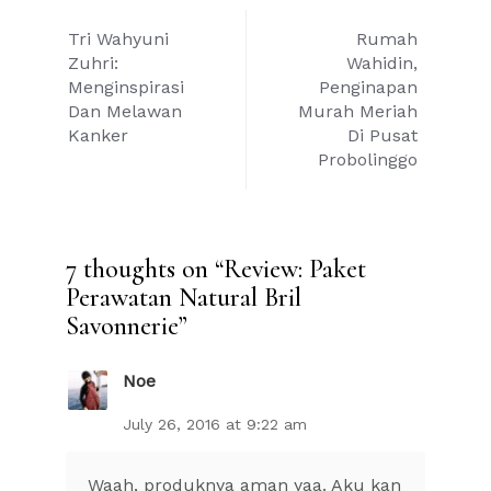
Post
Tri Wahyuni
Rumah
navigation
Zuhri:
Wahidin,
Menginspirasi
Penginapan
Dan Melawan
Murah Meriah
Kanker
Di Pusat
Probolinggo
7 thoughts on “
Review: Paket
Perawatan Natural Bril
Savonnerie
”
Noe
July 26, 2016 at 9:22 am
Waah, produknya aman yaa. Aku kan