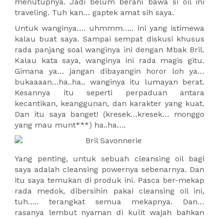
menutupnya. Jadi belum berani bawa si oil ini
traveling. Tuh kan… gaptek amat sih saya.
Untuk wanginya…. uhmmm….. ini yang istimewa
kalau buat saya. Sampai sempat diskusi khusus
rada panjang soal wanginya ini dengan Mbak Bril.
Kalau kata saya, wanginya ini rada magis gitu.
Gimana ya… jangan dibayangin horor loh ya…
bukaaaan…ha..ha.. wanginya itu lumayan berat.
Kesannya itu seperti perpaduan antara
kecantikan, keanggunan, dan karakter yang kuat.
Dan itu saya banget! (kresek…kresek… monggo
yang mau munt***) ha..ha….
Yang penting, untuk sebuah cleansing oil bagi
saya adalah cleansing powernya sebenarnya. Dan
itu saya temukan di produk ini. Pasca ber-mekap
rada medok, dibersihin pakai cleansing oil ini,
tuh….. terangkat semua mekapnya. Dan…
rasanya lembut nyaman di kulit wajah bahkan