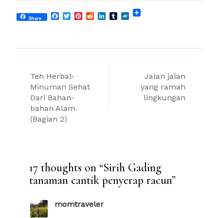
Facebook
Twitter
Pinterest
Reddit
LinkedIn
Tumblr
Folkd
Share
Post
Teh Herbal-
Jalan jalan
navigation
Minuman Sehat
yang ramah
Dari Bahan-
lingkungan
bahan Alam
(Bagian 2)
17 thoughts on “
Sirih Gading
tanaman cantik penyerap racun
”
momtraveler