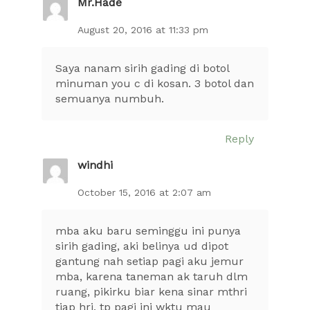
Mr.Hade
August 20, 2016 at 11:33 pm
Saya nanam sirih gading di botol
minuman you c di kosan. 3 botol dan
semuanya numbuh.
Reply
windhi
October 15, 2016 at 2:07 am
mba aku baru seminggu ini punya
sirih gading, aki belinya ud dipot
gantung nah setiap pagi aku jemur
mba, karena taneman ak taruh dlm
ruang, pikirku biar kena sinar mthri
tiap hri, tp pagi ini wktu mau