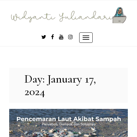
Skip
to
content
Toggle
navigation
Day:
January 17,
2024