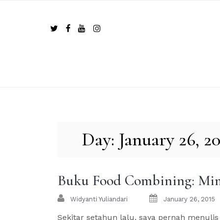
Skip
to
content
Day:
January 26, 2
Buku Food Combining: Mi
Widyanti Yuliandari
January 26, 2015
Sekitar setahun lalu, saya pernah menuli