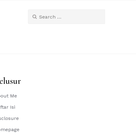
Search
for:
elusur
out Me
ftar Isi
sclosure
omepage