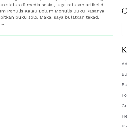
 status di media sosial, juga ratusan artikel di
C
elum Penulis Kalau Belum Menulis Buku Rasanya
itkan buku solo. Maka, saya bulatkan tekad,
..
Se
for
K
Ad
Bl
B
Fo
Gr
He
Ko