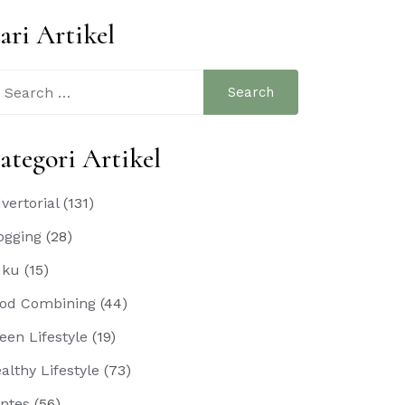
ari Artikel
arch
:
ategori Artikel
vertorial
(131)
ogging
(28)
uku
(15)
od Combining
(44)
een Lifestyle
(19)
althy Lifestyle
(73)
ntes
(56)