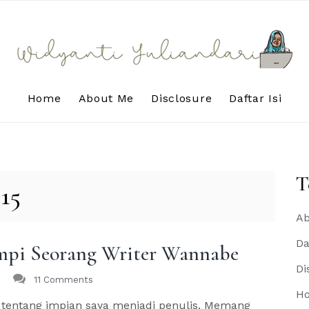
Home
About Me
Disclosure
Daftar Isi
T
015
Ab
Da
mpi Seorang Writer Wannabe
Di
11 Comments
H
s tentang impian saya menjadi penulis. Memang