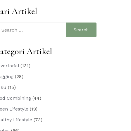
ari Artikel
arch
:
ategori Artikel
vertorial
(131)
ogging
(28)
uku
(15)
od Combining
(44)
een Lifestyle
(19)
althy Lifestyle
(73)
ntes
(56)