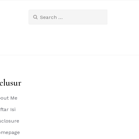
Search
for:
elusur
out Me
ftar Isi
sclosure
omepage