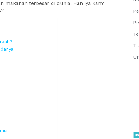
 makanan terbesar di dunia. Hah iya kah?
a?
Pe
Pe
Te
arkah?
Tr
edanya
Un
umsi