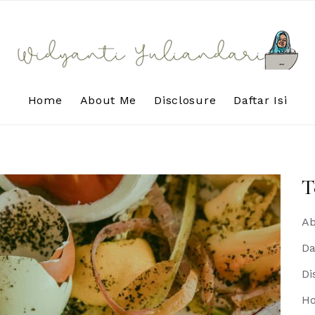
Home
About Me
Disclosure
Daftar Isi
T
Ab
Da
Di
H