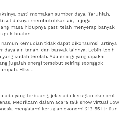
ksinya pasti memakan sumber daya. Taruhlah,
i setidaknya membutuhkan air, ia juga
jang masa hidupnya pasti telah menyerap banyak
 pupuk buatan.
n namun kemudian tidak dapat dikonsumsi, artinya
aya air, tanah, dan banyak lainnya. Lebih-lebih
n yang sudah terolah. Ada energi yang dipakai
g jugalah energi tersebut seiring seonggok
 sampah. Hiks…
ka ada yang terbuang, jelas ada kerugian ekonomi.
nas, Medrilzam dalam acara talk show virtual Low
nesia mengalami kerugian ekonomi 213-551 triliun
h