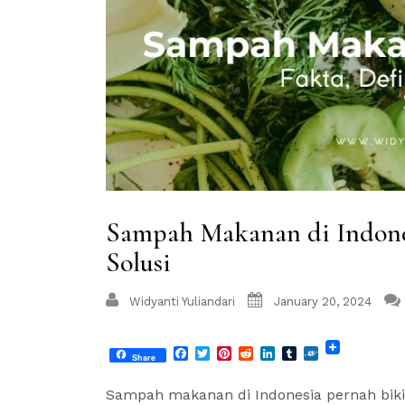
Sampah Makanan di Indones
Solusi
Widyanti Yuliandari
January 20, 2024
Facebook
Twitter
Pinterest
Reddit
LinkedIn
Tumblr
Folkd
Share
Sampah makanan di Indonesia pernah biki