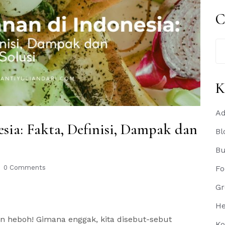
C
Se
for
K
Ad
ia: Fakta, Definisi, Dampak dan
Bl
B
0 Comments
Fo
Gr
He
n heboh! Gimana enggak, kita disebut-sebut
Ko