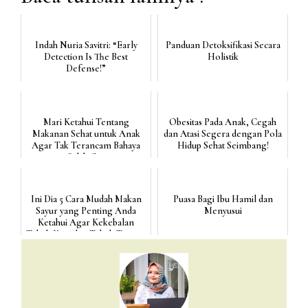
Indah Nuria Savitri: “Early
Panduan Detoksifikasi Secara
Detection Is The Best
Holistik
Defense!”
Mari Ketahui Tentang
Obesitas Pada Anak, Cegah
Makanan Sehat untuk Anak
dan Atasi Segera dengan Pola
Agar Tak Terancam Bahaya
Hidup Sehat Seimbang!
Salah Gizi
Ini Dia 5 Cara Mudah Makan
Puasa Bagi Ibu Hamil dan
Sayur yang Penting Anda
Menyusui
Ketahui Agar Kekebalan
Tubuh Kuat dan Tubuh Tetap...