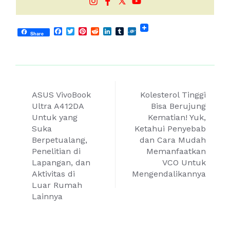
Facebook
Twitter
Pinterest
Reddit
LinkedIn
Tumblr
Folkd
Share
Post
ASUS VivoBook
Kolesterol Tinggi
navigation
Ultra A412DA
Bisa Berujung
Untuk yang
Kematian! Yuk,
Suka
Ketahui Penyebab
Berpetualang,
dan Cara Mudah
Penelitian di
Memanfaatkan
Lapangan, dan
VCO Untuk
Aktivitas di
Mengendalikannya
Luar Rumah
Lainnya