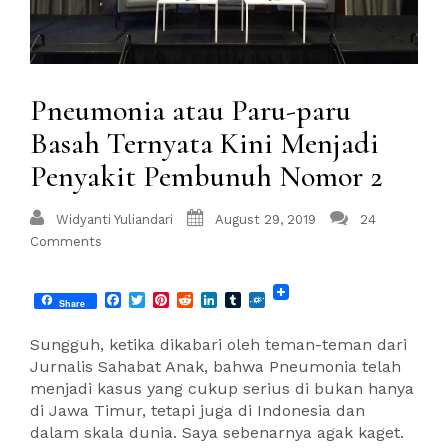
Pneumonia atau Paru-paru
Basah Ternyata Kini Menjadi
Penyakit Pembunuh Nomor 2
Widyanti Yuliandari
August 29, 2019
24
Comments
Facebook
Twitter
Pinterest
Reddit
LinkedIn
Tumblr
Folkd
Share
Sungguh, ketika dikabari oleh teman-teman dari
Jurnalis Sahabat Anak, bahwa Pneumonia telah
menjadi kasus yang cukup serius di bukan hanya
di Jawa Timur, tetapi juga di Indonesia dan
dalam skala dunia. Saya sebenarnya agak kaget.