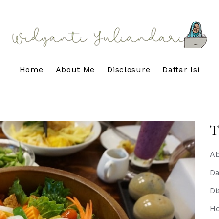
Home
About Me
Disclosure
Daftar Isi
T
Ab
Da
Di
H