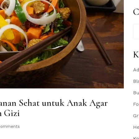
C
Se
for
K
Ad
Bl
B
anan Sehat untuk Anak Agar
Fo
 Gizi
Gr
Comments
He
Ko