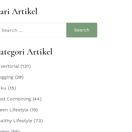
ari Artikel
arch
:
ategori Artikel
vertorial
(131)
ogging
(28)
uku
(15)
od Combining
(44)
een Lifestyle
(19)
althy Lifestyle
(73)
ntes
(56)