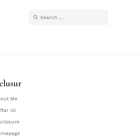
Search
for:
elusur
out Me
ftar Isi
sclosure
omepage