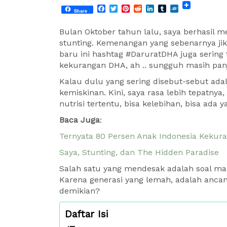
Facebook
Twitter
Pinterest
Reddit
LinkedIn
Tumblr
Folkd
Share
Bulan Oktober tahun lalu, saya berhasil
stunting. Kemenangan yang sebenarnya jik
baru ini hashtag #DaruratDHA juga sering 
kekurangan DHA, ah .. sungguh masih panj
Kalau dulu yang sering disebut-sebut adala
kemiskinan. Kini, saya rasa lebih tepatnya
nutrisi tertentu, bisa kelebihan, bisa ada y
Baca Juga
:
Ternyata 80 Persen Anak Indonesia Keku
Saya, Stunting, dan The Hidden Paradise
Salah satu yang mendesak adalah soal ma
Karena generasi yang lemah, adalah anca
demikian?
Daftar Isi