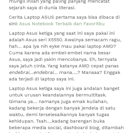
mungil inilah yang paling panjang mencatat
sejarah saya di dunia literasi.
Cerita Laptop ASUS pertama saya bisa dibaca di
sini:
Asus Notebook Terbaik dan Favoritku
Laptop Asus ketiga yang saat ini saya pakai ini
adalah Asus seri X5550. Awalnya semacam ragu,
hah… apa iya nih eyke mau pakai laptop AMD?
Cuma karena ada embel-embel nama besar
Asus, saya jadi yakin mencobanya. Eh, ternyata
saya jatuh cinta. Yang katanya AMD cepat panas
endebrai…endebrai
… mana….? Manaaa? Enggak
ada terjadi di laptop saya ini.
Laptop Asus ketiga saya ini juga andalan banget
untuk urusan keandalannya bermultitask.
Gimana ya… namanya juga emak kuliahan,
kadang bekerja dengan banyak jendela di satu
waktu, demi terselesaikannya banyak tugas
kehidupan. Tsah….kadang barengan buka
beberapa media social, dashboard blog, ditambah