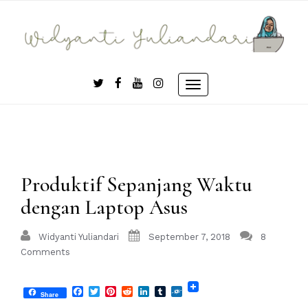
Skip
to
content
Toggle
navigation
Produktif Sepanjang Waktu
dengan Laptop Asus
Widyanti Yuliandari
September 7, 2018
8
Comments
Facebook
Twitter
Pinterest
Reddit
LinkedIn
Tumblr
Folkd
Share