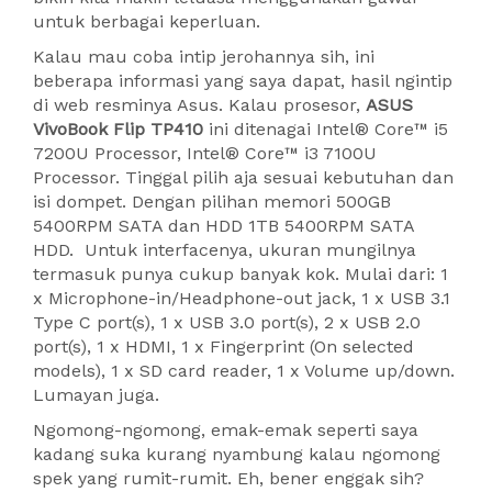
untuk berbagai keperluan.
Kalau mau coba intip jerohannya sih, ini
beberapa informasi yang saya dapat, hasil ngintip
di web resminya Asus. Kalau prosesor,
ASUS
VivoBook Flip TP410
ini ditenagai Intel® Core™ i5
7200U Processor, Intel® Core™ i3 7100U
Processor. Tinggal pilih aja sesuai kebutuhan dan
isi dompet. Dengan pilihan memori 500GB
5400RPM SATA dan HDD 1TB 5400RPM SATA
HDD. Untuk interfacenya, ukuran mungilnya
termasuk punya cukup banyak kok. Mulai dari: 1
x Microphone-in/Headphone-out jack, 1 x USB 3.1
Type C port(s), 1 x USB 3.0 port(s), 2 x USB 2.0
port(s), 1 x HDMI, 1 x Fingerprint (On selected
models), 1 x SD card reader, 1 x Volume up/down.
Lumayan juga.
Ngomong-ngomong, emak-emak seperti saya
kadang suka kurang nyambung kalau ngomong
spek yang rumit-rumit. Eh, bener enggak sih?