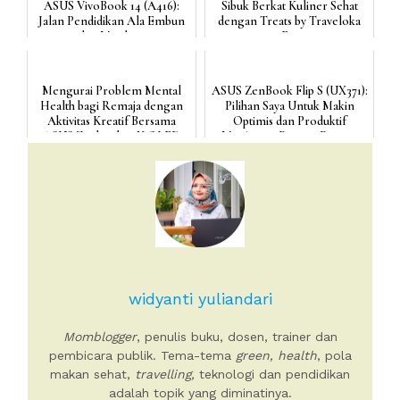
ASUS VivoBook 14 (A416):
Sibuk Berkat Kuliner Sehat
Jalan Pendidikan Ala Embun
dengan Treats by Traveloka
dan Matahari
Eat
Mengurai Problem Mental
ASUS ZenBook Flip S (UX371):
Health bagi Remaja dengan
Pilihan Saya Untuk Makin
Aktivitas Kreatif Bersama
Optimis dan Produktif
ASUS Zenbook 14X OLED
Menjaring Potensi Bisnis...
(U...
widyanti yuliandari
Momblogger
, penulis buku, dosen, trainer dan
pembicara publik. Tema-tema
green, health
, pola
makan sehat,
travelling,
teknologi dan pendidikan
adalah topik yang diminatinya.