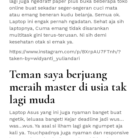
lagi juga ngedratf paper plus buka beberapa toko
online buat sekadar seger-segeran cuci mata
atau emang beneran kudu belanja. Semua ok.
Laptop ini engak pernah ngadatan. Sehat aja sih
laptopnya, Cuma emang tidak disarankan
multitask gini terus-terusan. Ni sih demi
kesehatan otak si emak ya.
https://www.instagram.com/p/BXrpAU7FTnh/?
taken-by=widyanti_yuliandari
Teman saya berjuang
meraih master di usia tak
lagi muda
Laptop Asus yang ini juga nyaman banget buat
ngetik, leluasa banget! Kejar deadline jadi wus…
was…wus. Ya asal si ilham lagi gak ngumpet aja
kali ya. Touchpadnya juga nyaman dan responsive