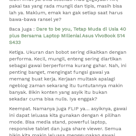
pakai tas yang rada mungil dan tipis, masih bisa
lah ya. Maklum, emak kan gak setiap saat harus
bawa-bawa ransel ye?
Baca juga :
Dare to be you, Tetap Muda di Usia 40
plus Bersama Laptop MIllenial Asus VivoBook S14
S433
Ketiga. Ukuran dan bobot sering dikaitkan dengan
performa. Kecil, mungil, enteng sering diartikan
sebagai gawai berperforma kurang gahar. Nah, ini
penting banget, mengingat fungsi gawai ya
memang buat kerja. Kerjaan multask apalagi
ngeblog zaman sekarang itu tuntutannya makin
banyak. Bikin konten yang asyik itu bukan
sekadar cuma bisa nulis. Iya enggak?
Keempat. Namanya juga FLIP ya… asyiknya, gawai
ini dapat leluasa kita gunakan dengan 4 pilihan
mode. Bisa media stand, powerful laptop,
responsive tablet dan juga share viewer. Semua
bikin kita makin leluasa menggunakan gawai