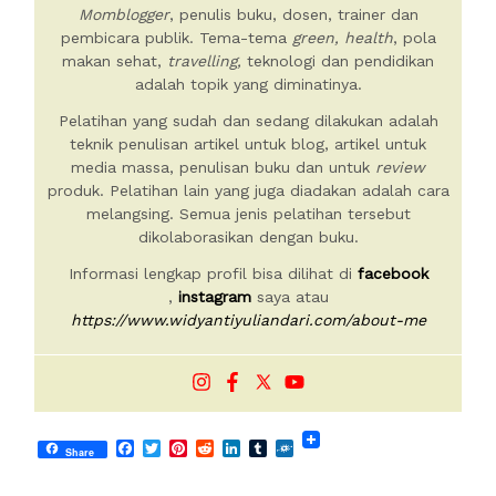
Momblogger
, penulis buku, dosen, trainer dan
pembicara publik. Tema-tema
green, health
, pola
makan sehat,
travelling,
teknologi dan pendidikan
adalah topik yang diminatinya.
Pelatihan yang sudah dan sedang dilakukan adalah
teknik penulisan artikel untuk blog, artikel untuk
media massa, penulisan buku dan untuk
review
produk. Pelatihan lain yang juga diadakan adalah cara
melangsing. Semua jenis pelatihan tersebut
dikolaborasikan dengan buku.
Informasi lengkap profil bisa dilihat di
facebook
,
instagram
saya atau
https://www.widyantiyuliandari.com/about-me
Facebook
Twitter
Pinterest
Reddit
LinkedIn
Tumblr
Folkd
Share