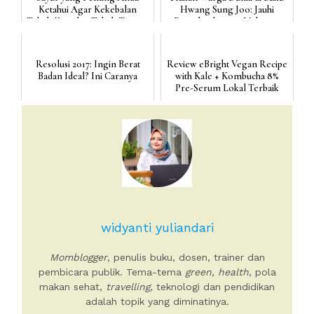
Ketahui Agar Kekebalan
Hwang Sung Joo: Jauhi
Tubuh Kuat dan Tubuh Tetap...
Penyakit dengan Makanan
Men...
Resolusi 2017: Ingin Berat
Review eBright Vegan Recipe
Badan Ideal? Ini Caranya
with Kale + Kombucha 8%
Pre-Serum Lokal Terbaik
widyanti yuliandari
Momblogger
, penulis buku, dosen, trainer dan
pembicara publik. Tema-tema
green, health
, pola
makan sehat,
travelling,
teknologi dan pendidikan
adalah topik yang diminatinya.