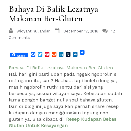
Bahaya Di Balik Lezatnya
Makanan Ber-Gluten
Widyanti Yuliandari
December 12, 2016
12
Comments
Facebook
Twitter
Pinterest
Reddit
LinkedIn
Tumblr
Folkd
Share
Bahaya Di Balik Lezatnya Makanan Ber-Gluten
–
Hai, hari gini pasti udah pada nggak ngobrolin si
roti nganu itu, kan? Ha..ha… tapi boleh dong ya,
masih ngobrolin ruti? Tentu dari sisi yang
berbeda ya, sesuai wilayah saya. Kebetulan sudah
lama pengen banget nulis soal bahaya gluten.
Dan di blog ini juga saya kan pernah share resep
kudapan dengan menggunakan tepung non
gluten ya. Bisa dibaca di:
Resep Kudapan Bebas
Gluten Untuk Kesayangan