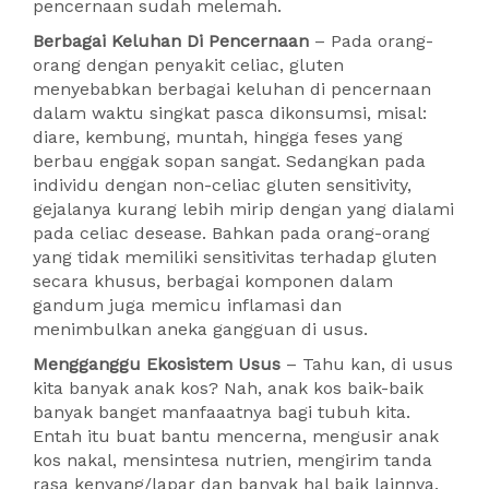
pencernaan sudah melemah.
Berbagai Keluhan Di Pencernaan
– Pada orang-
orang dengan penyakit celiac, gluten
menyebabkan berbagai keluhan di pencernaan
dalam waktu singkat pasca dikonsumsi, misal:
diare, kembung, muntah, hingga feses yang
berbau enggak sopan sangat. Sedangkan pada
individu dengan non-celiac gluten sensitivity,
gejalanya kurang lebih mirip dengan yang dialami
pada celiac desease. Bahkan pada orang-orang
yang tidak memiliki sensitivitas terhadap gluten
secara khusus, berbagai komponen dalam
gandum juga memicu inflamasi dan
menimbulkan aneka gangguan di usus.
Mengganggu Ekosistem Usus
– Tahu kan, di usus
kita banyak anak kos? Nah, anak kos baik-baik
banyak banget manfaaatnya bagi tubuh kita.
Entah itu buat bantu mencerna, mengusir anak
kos nakal, mensintesa nutrien, mengirim tanda
rasa kenyang/lapar dan banyak hal baik lainnya.