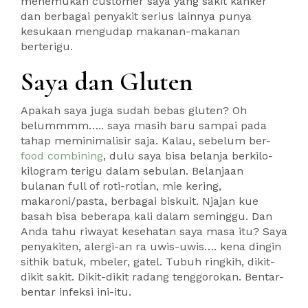
menemukan customer saya yang sakit kanker
dan berbagai penyakit serius lainnya punya
kesukaan mengudap makanan-makanan
berterigu.
Saya dan Gluten
Apakah saya juga sudah bebas gluten? Oh
belummmm….. saya masih baru sampai pada
tahap meminimalisir saja. Kalau, sebelum ber-
food combining
, dulu saya bisa belanja berkilo-
kilogram terigu dalam sebulan. Belanjaan
bulanan full of roti-rotian, mie kering,
makaroni/pasta, berbagai biskuit. Njajan kue
basah bisa beberapa kali dalam seminggu. Dan
Anda tahu riwayat kesehatan saya masa itu? Saya
penyakiten, alergi-an ra uwis-uwis…. kena dingin
sithik batuk, mbeler, gatel. Tubuh ringkih, dikit-
dikit sakit. Dikit-dikit radang tenggorokan. Bentar-
bentar infeksi ini-itu.