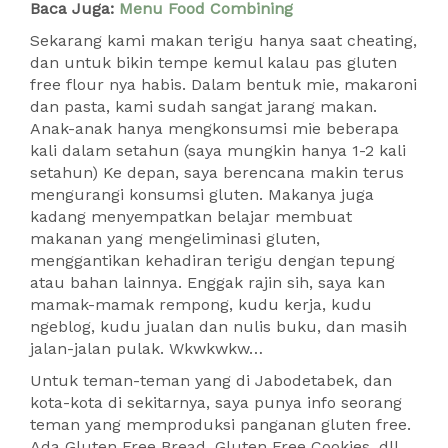
Baca Juga:
Menu Food Combining
Sekarang kami makan terigu hanya saat cheating,
dan untuk bikin tempe kemul kalau pas gluten
free flour nya habis. Dalam bentuk mie, makaroni
dan pasta, kami sudah sangat jarang makan.
Anak-anak hanya mengkonsumsi mie beberapa
kali dalam setahun (saya mungkin hanya 1-2 kali
setahun) Ke depan, saya berencana makin terus
mengurangi konsumsi gluten. Makanya juga
kadang menyempatkan belajar membuat
makanan yang mengeliminasi gluten,
menggantikan kehadiran terigu dengan tepung
atau bahan lainnya. Enggak rajin sih, saya kan
mamak-mamak rempong, kudu kerja, kudu
ngeblog, kudu jualan dan nulis buku, dan masih
jalan-jalan pulak. Wkwkwkw…
Untuk teman-teman yang di Jabodetabek, dan
kota-kota di sekitarnya, saya punya info seorang
teman yang memproduksi panganan gluten free.
Ada Gluten Free Bread, Gluten Free Cookies, dll.