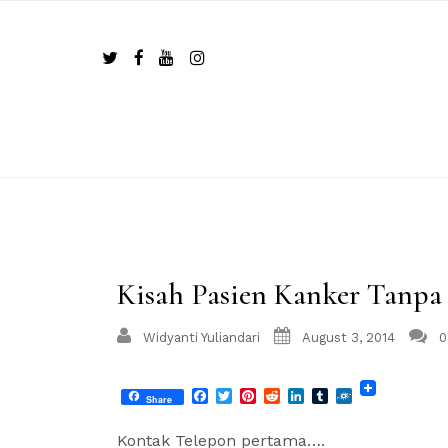
Skip
to
content
Kisah Pasien Kanker Tanpa 
Widyanti Yuliandari
August 3, 2014
0
Facebook
Twitter
Pinterest
Reddit
LinkedIn
Tumblr
Folkd
Share
Kontak Telepon pertama….