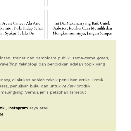
Breast Cancer Ala Arie
Ini Dia Makanan yang Baik Untuk
kamto : Pola Hidup Sehat
Diabetes, Ketahui Cara Memilih dan
lar Syukur Selalu On
Mengkonsumsinya, Jangan Sampai
Sa...
 dosen, trainer dan pembicara publik. Tema-tema
green,
ravelling,
teknologi dan pendidikan adalah topik yang
dang dilakukan adalah teknik penulisan artikel untuk
massa, penulisan buku dan untuk
review
produk.
 melangsing. Semua jenis pelatihan tersebut
ok
,
instagram
saya atau
me