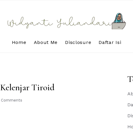
Home
About Me
Disclosure
Daftar Isi
T
Kelenjar Tiroid
Ab
 Comments
Da
Di
H