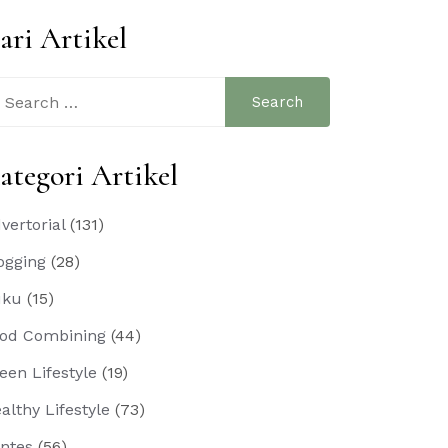
ari Artikel
arch
:
ategori Artikel
vertorial
(131)
ogging
(28)
uku
(15)
od Combining
(44)
een Lifestyle
(19)
althy Lifestyle
(73)
ntes
(56)