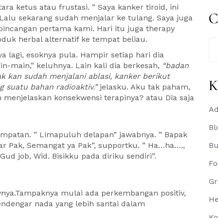
 ketus atau frustasi. ” Saya kanker tiroid, ini
C
Lalu sekarang sudah menjalar ke tulang. Saya juga
bincangan pertama kami. Hari itu juga therapy
duk herbal alternatif ke tempat beliau.
Se
for
 lagi, esoknya pula. Hampir setiap hari dia
n-main,” keluhnya. Lain kali dia berkesah,
“badan
ak kan sudah menjalani ablasi, kanker berikut
K
g suatu bahan radioaktiv.”
jelasku. Aku tak paham,
 menjelaskan konsekwensi terapinya? atau Dia saja
Ad
Bl
sempatan. ” Limapuluh delapan” jawabnya. ” Bapak
 Pak, Semangat ya Pak”, supportku. ” Ha…ha….,
B
ud job, Wid. Bisikku pada diriku sendiri”.
Fo
Gr
ynya.Tampaknya mulai ada perkembangan positiv,
He
endengar nada yang lebih santai dalam
Ko