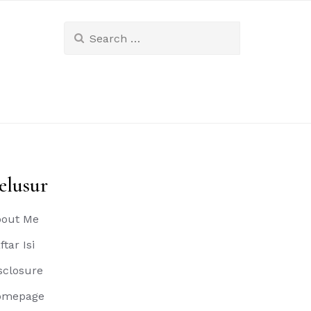
Search
for:
elusur
out Me
ftar Isi
sclosure
omepage