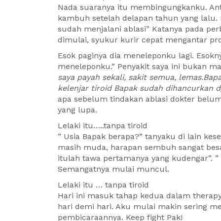
Nada suaranya itu membingungkanku. Antara
kambuh setelah delapan tahun yang lalu. 
sudah menjalani ablasi” Katanya pada per
dimulai, syukur kurir cepat mengantar pro
Esok paginya dia meneleponku lagi. Esoknya
meneleponku.” Penyakit saya ini bukan mai
saya payah sekali, sakit semua, lemas.Bap
kelenjar tiroid Bapak sudah dihancurkan d
apa sebelum tindakan ablasi dokter belum
yang lupa.
Lelaki itu…..tanpa tiroid
” Usia Bapak berapa?” tanyaku di lain ke
masih muda, harapan sembuh sangat besar
itulah tawa pertamanya yang kudengar”. ” G
Semangatnya mulai muncul.
Lelaki itu … tanpa tiroid
Hari ini masuk tahap kedua dalam therap
hari demi hari. Aku mulai makin sering m
pembicaraannya. Keep fight Pak!